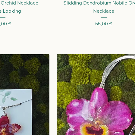
llansicht
Schnellansicht
 Orchid Necklace
Slidding Dendrobium Nobile Or
e Looking
Necklace
eis
Preis
,00 €
55,00 €