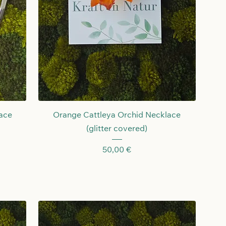
Schnellansicht
ace
Orange Cattleya Orchid Necklace
(glitter covered)
Preis
50,00 €