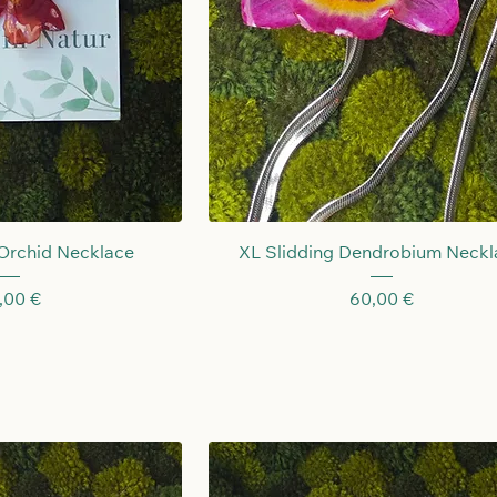
llansicht
Schnellansicht
Orchid Necklace
XL Slidding Dendrobium Neckl
eis
Preis
,00 €
60,00 €