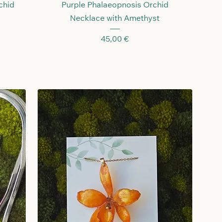
Schnellansicht
chid
Purple Phalaeopnosis Orchid
Necklace with Amethyst
Preis
45,00 €