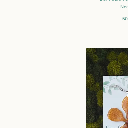
Nec
Pr
50