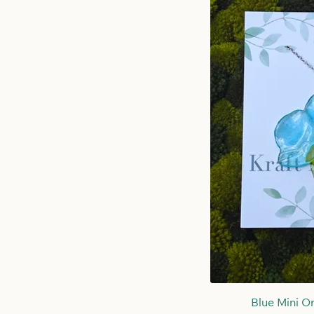
Schne
Blue Mini O