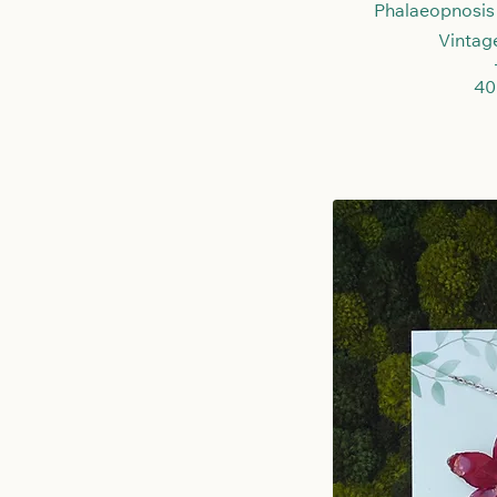
Schne
Phalaeopnosis
Vintag
Pr
40