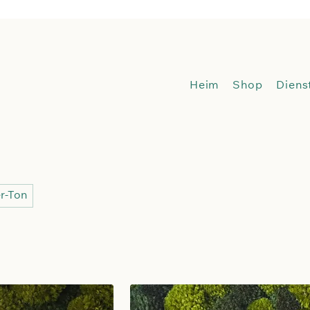
Heim
Sh
Heim
Shop
Diens
r-Ton