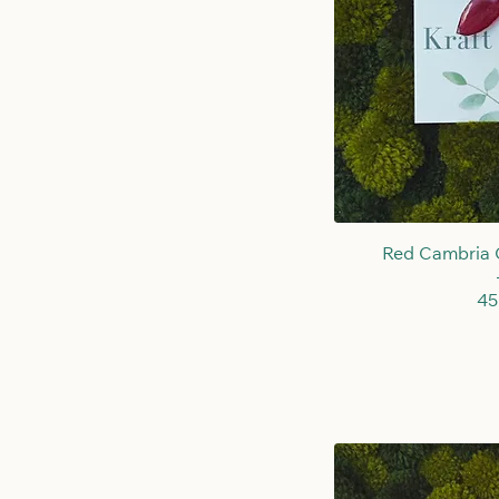
Schne
Red Cambria 
Pr
45