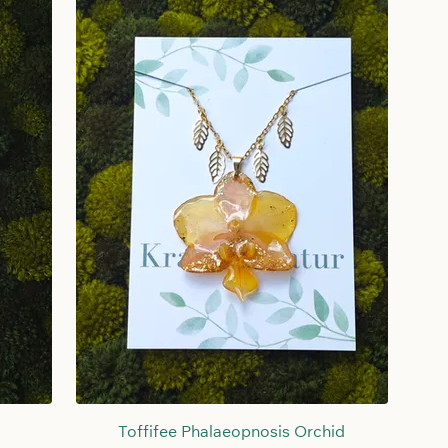
Schnellansicht
Toffifee Phalaeopnosis Orchid