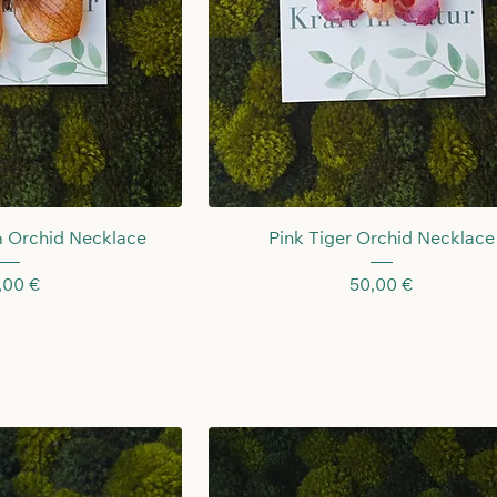
llansicht
Schnellansicht
 Orchid Necklace
Pink Tiger Orchid Necklace
eis
Preis
,00 €
50,00 €