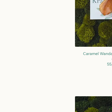
Schne
Caramel Wanda
Pr
55